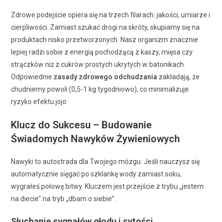
Zdrowe podejście opiera się na trzech filarach: jakości, umiarze i
cierpliwości. Zamiast szukać drogi na skróty, skupiamy się na
produktach nisko przetworzonych. Nasz organizm znacznie
lepiej radzi sobie z energią pochodzącą z kaszy, mięsa czy
strączków niż z cukrów prostych ukrytych w batonikach.
Odpowiednie
zasady zdrowego odchudzania
zakładają, że
chudniemy powoli (0,5-1 kg tygodniowo), co minimalizuje
ryzyko efektu jojo.
Klucz do Sukcesu – Budowanie
Świadomych Nawyków Żywieniowych
Nawyki to autostrada dla Twojego mózgu. Jeśli nauczysz się
automatycznie sięgać po szklankę wody zamiast soku,
wygrałeś połowę bitwy. Kluczem jest przejście z trybu „jestem
na diecie” na tryb „dbam o siebie”.
Słuchanie sygnałów głodu i sytości