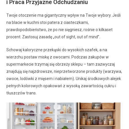
i Praca Przyjazne Odchudzaniu
Twoje otoczenie ma gigantyczny wpływ na Twoje wybory. Jeśli
na blacie w kuchni stoi patera z ciasteczkami,
prawdopodobieństwo, że po nie sięgniesz, rośnie o kilkaset
procent. Zastosuj zasadę „out of sight, out of mind”.
Schowaj kaloryczne przekąski do wysokich szafek, a na
wierzchu postaw miskę z owocami. Podczas zakupów w
supermarkecie trzymaj się obrzeży sklepu – tam zazwyczaj
znajdują się najzdrowsze, nieprzetworzone produkty (warzywa,
owoce, lodówki z mięsem i nabiałem). Unikaj środkowych alejek
pełnych kolorowych opakowań z wysoką zawartością cukru i
tłuszczów trans.