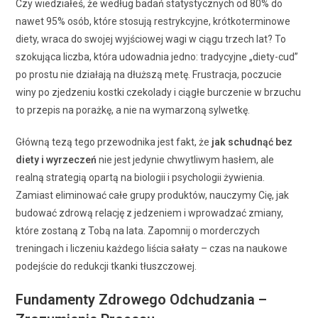
Czy wiedziałeś, że według badań statystycznych od 80% do
nawet 95% osób, które stosują restrykcyjne, krótkoterminowe
diety, wraca do swojej wyjściowej wagi w ciągu trzech lat? To
szokująca liczba, która udowadnia jedno: tradycyjne „diety-cud”
po prostu nie działają na dłuższą metę. Frustracja, poczucie
winy po zjedzeniu kostki czekolady i ciągłe burczenie w brzuchu
to przepis na porażkę, a nie na wymarzoną sylwetkę.
Główną tezą tego przewodnika jest fakt, że
jak schudnąć bez
diety i wyrzeczeń
nie jest jedynie chwytliwym hasłem, ale
realną strategią opartą na biologii i psychologii żywienia.
Zamiast eliminować całe grupy produktów, nauczymy Cię, jak
budować zdrową relację z jedzeniem i wprowadzać zmiany,
które zostaną z Tobą na lata. Zapomnij o morderczych
treningach i liczeniu każdego liścia sałaty – czas na naukowe
podejście do redukcji tkanki tłuszczowej.
Fundamenty Zdrowego Odchudzania –