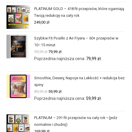
PLATINUM GOLD – 418 fit przepisów, które ogarniają
Twoją redukcję na cały rok
249,00
zł
Szybkie Fit Posiłki z Air Fryera – 60+ przepisów w
10–15 minut
99,99
zł
79,99
zł
Poprzednia najniższa cena:
79,99
zł
.
Smoothie, Desery, Napoje na Lekkość + redukcja bez
spiny
89,99
zł
59,99
zł
Poprzednia najniższa cena:
59,99
zł
.
PLATINUM – 291 fit przepisów na cały rok • (jedz
normalnie i chudnij)
169,99
zł