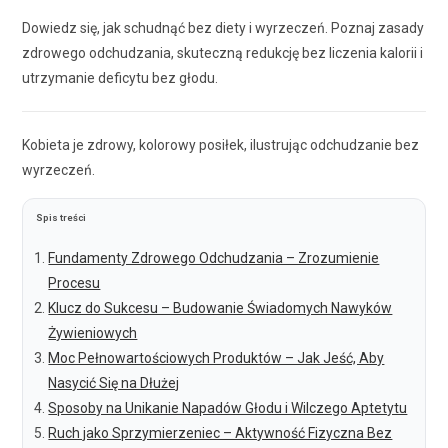
Dowiedz się, jak schudnąć bez diety i wyrzeczeń. Poznaj zasady
zdrowego odchudzania, skuteczną redukcję bez liczenia kalorii i
utrzymanie deficytu bez głodu.
Kobieta je zdrowy, kolorowy posiłek, ilustrując odchudzanie bez
wyrzeczeń.
Spis treści
Fundamenty Zdrowego Odchudzania – Zrozumienie
Procesu
Klucz do Sukcesu – Budowanie Świadomych Nawyków
Żywieniowych
Moc Pełnowartościowych Produktów – Jak Jeść, Aby
Nasycić Się na Dłużej
Sposoby na Unikanie Napadów Głodu i Wilczego Aptetytu
Ruch jako Sprzymierzeniec – Aktywność Fizyczna Bez