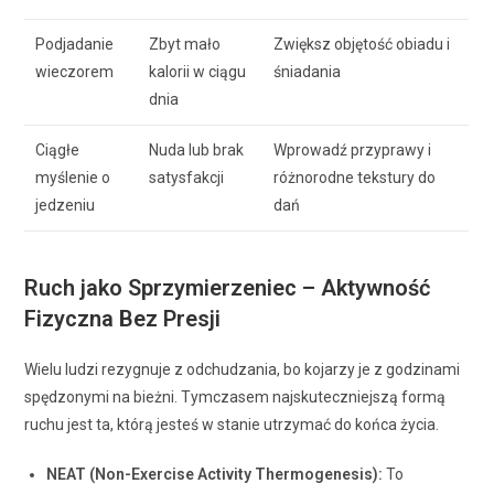
Podjadanie
Zbyt mało
Zwiększ objętość obiadu i
wieczorem
kalorii w ciągu
śniadania
dnia
Ciągłe
Nuda lub brak
Wprowadź przyprawy i
myślenie o
satysfakcji
różnorodne tekstury do
jedzeniu
dań
Ruch jako Sprzymierzeniec – Aktywność
Fizyczna Bez Presji
Wielu ludzi rezygnuje z odchudzania, bo kojarzy je z godzinami
spędzonymi na bieżni. Tymczasem najskuteczniejszą formą
ruchu jest ta, którą jesteś w stanie utrzymać do końca życia.
NEAT (Non-Exercise Activity Thermogenesis):
To