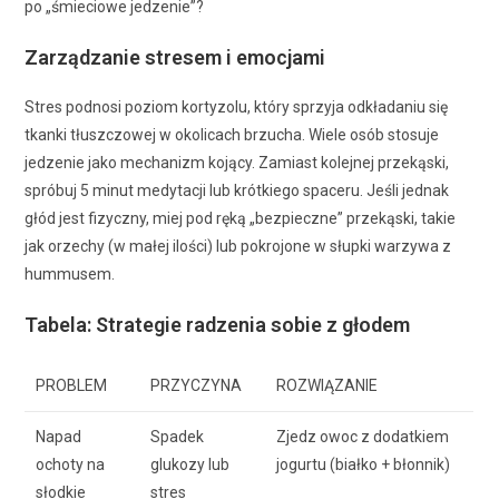
po „śmieciowe jedzenie”?
Zarządzanie stresem i emocjami
Stres podnosi poziom kortyzolu, który sprzyja odkładaniu się
tkanki tłuszczowej w okolicach brzucha. Wiele osób stosuje
jedzenie jako mechanizm kojący. Zamiast kolejnej przekąski,
spróbuj 5 minut medytacji lub krótkiego spaceru. Jeśli jednak
głód jest fizyczny, miej pod ręką „bezpieczne” przekąski, takie
jak orzechy (w małej ilości) lub pokrojone w słupki warzywa z
hummusem.
Tabela: Strategie radzenia sobie z głodem
PROBLEM
PRZYCZYNA
ROZWIĄZANIE
Napad
Spadek
Zjedz owoc z dodatkiem
ochoty na
glukozy lub
jogurtu (białko + błonnik)
słodkie
stres