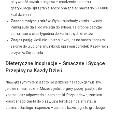
aktywność pozatreningowa – chodzenie po domu,
gestykulacja, sprzątanie. Może ona spalać nawet do 500-800
kcal dziennie!
Zasada małych kroków:
Wybieraj schody zamiast windy.
Parkuj auto dalej od wejścia do sklepu. Te drobne decyzje
sumują się w skali tygodnia do konkretnych efektów.
Znajdź pasję:
Jeśli nie lubisz siłowni, idź na basen, tańcz w
salonie do ulubionej muzyki lub uprawiaj ogródek. Każdy ruch
przybliża Cię do celu.
Dietetyczne Inspiracje – Smaczne i Sycące
Przepisy na Każdy Dzień
Największym mitem jest to, że jedzenie na redukcji musi być
jałowe i niesmaczne. Możesz jeść burgery, pizzę i pasty, o ile
zastosujesz odpowiednie zamienniki. Przykładowo, zamiast
klasycznego ciasta do pizzy, użyj tortilli pełnoziarnistej, a
zamiast tłustego majonezu – sosu na bazie jogurtu greckiego.