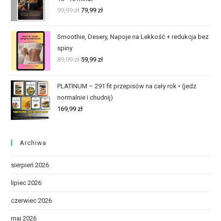
99,99
zł
79,99
zł
Smoothie, Desery, Napoje na Lekkość + redukcja bez
spiny
89,99
zł
59,99
zł
PLATINUM – 291 fit przepisów na cały rok • (jedz
normalnie i chudnij)
169,99
zł
Archiwa
sierpień 2026
lipiec 2026
czerwiec 2026
maj 2026