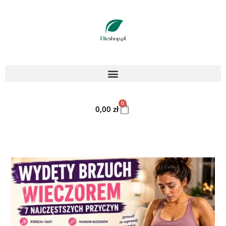
0
0,00
zł