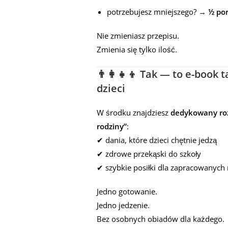
potrzebujesz mniejszego? →
½ por
Nie zmieniasz przepisu.
Zmienia się tylko ilość.
👨‍👩‍👧‍👦 Tak — to e-book 
dzieci
W środku znajdziesz
dedykowany rozd
rodziny”
:
✔ dania, które dzieci chętnie jedzą
✔ zdrowe przekąski do szkoły
✔ szybkie posiłki dla zapracowanych
Jedno gotowanie.
Jedno jedzenie.
Bez osobnych obiadów dla każdego.