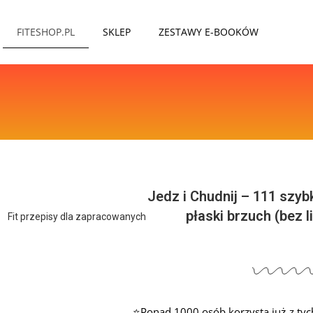
FITESHOP.PL
SKLEP
ZESTAWY E-BOOKÓW
Jedz i Chudnij – 111 szyb
płaski brzuch (bez li
⭐Ponad 1000 osób korzysta już z tyc