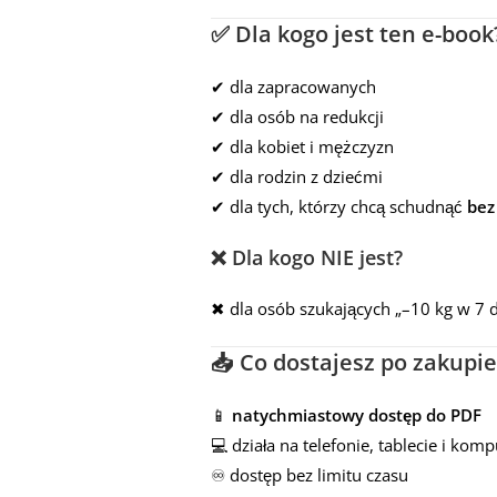
✅ Dla kogo jest ten e-book
✔ dla zapracowanych
✔ dla osób na redukcji
✔ dla kobiet i mężczyzn
✔ dla rodzin z dziećmi
✔ dla tych, którzy chcą schudnąć
bez
❌ Dla kogo NIE jest?
✖ dla osób szukających „–10 kg w 7 d
📥 Co dostajesz po zakupie
📱
natychmiastowy dostęp do PDF
💻 działa na telefonie, tablecie i kom
♾️ dostęp bez limitu czasu