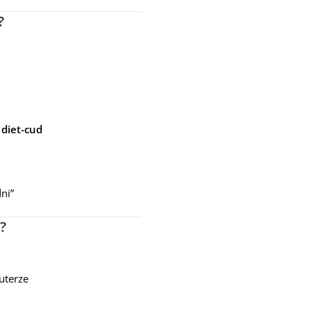
?
 diet-cud
ni”
?
puterze