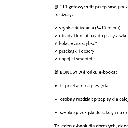
📘
111 gotowych fit przepisów
, podz
rozdziały:
✔ szybkie śniadania (5–10 minut)
✔ obiady i lunchboxy do pracy / szko
✔ kolacje „na szybko”
✔ przekąski i desery
✔ napoje i smoothie
🎁
BONUSY w środku e-booka:
fit przekąski na przyjęcia
osobny rozdział: przepisy dla całej
szybkie przekąski do szkoły i na d
To
jeden e-book dla dorosłych, dziec