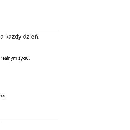
a każdy dzień.
w realnym życiu.
ową
?