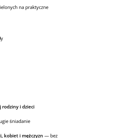
ielonych na praktyczne
ły
 rodziny i dzieci
rugie śniadanie
i, kobiet i mężczyzn
— bez