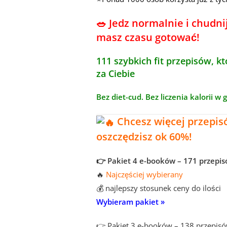
🥗 Jedz normalnie i chudni
masz czasu gotować!
111 szybkich fit przepisów, kt
za Ciebie
Bez diet-cud. Bez liczenia kalorii w 
Chcesz więcej przepisó
oszczędzisz ok 60%!
👉 Pakiet 4 e-booków – 171 przepi
🔥
Najczęściej wybierany
💰 najlepszy stosunek ceny do ilości
Wybieram pakiet »
👉 Pakiet 3 e-booków – 138 przepis