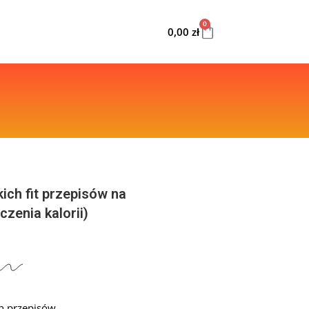
0
0,00
zł
kich fit przepisów na
czenia kalorii)
h przepisów