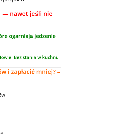
j — nawet jeśli nie
óre ogarniają jedzenie
głowie. Bez stania w kuchni.
w i zapłacić mniej? –
sów
ów