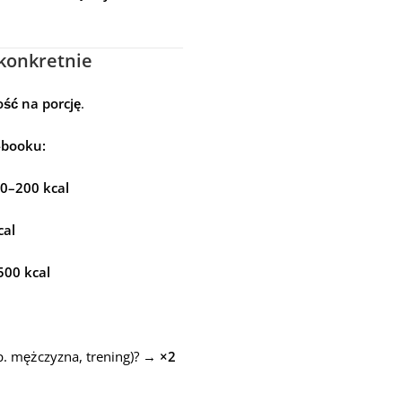
 konkretnie
ść na porcję
.
-booku:
20–200 kcal
cal
500 kcal
p. mężczyzna, trening)? →
×2