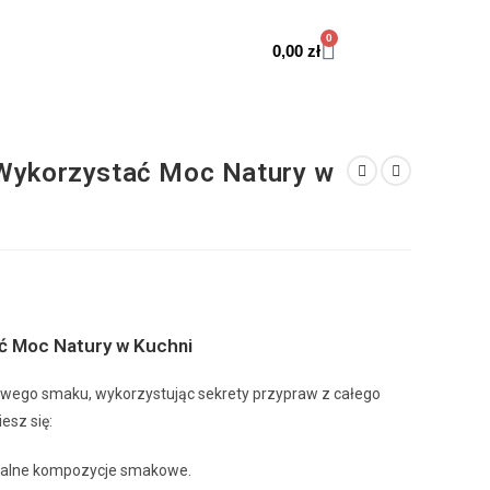
0
0,00
zł
 Wykorzystać Moc Natury w
ć Moc Natury w Kuchni
owego smaku, wykorzystując sekrety przypraw z całego
esz się:
ikalne kompozycje smakowe.