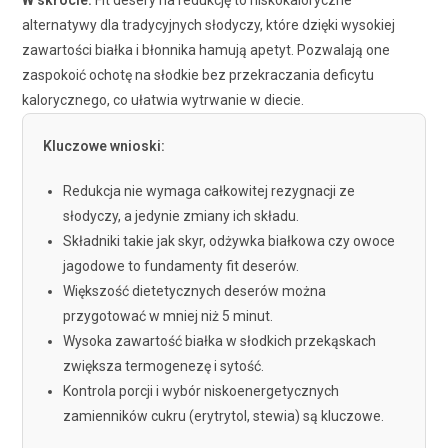
W skrócie:
Fit desery na redukcję to niskokaloryczne
alternatywy dla tradycyjnych słodyczy, które dzięki wysokiej
zawartości białka i błonnika hamują apetyt. Pozwalają one
zaspokoić ochotę na słodkie bez przekraczania deficytu
kalorycznego, co ułatwia wytrwanie w diecie.
Kluczowe wnioski:
Redukcja nie wymaga całkowitej rezygnacji ze
słodyczy, a jedynie zmiany ich składu.
Składniki takie jak skyr, odżywka białkowa czy owoce
jagodowe to fundamenty fit deserów.
Większość dietetycznych deserów można
przygotować w mniej niż 5 minut.
Wysoka zawartość białka w słodkich przekąskach
zwiększa termogenezę i sytość.
Kontrola porcji i wybór niskoenergetycznych
zamienników cukru (erytrytol, stewia) są kluczowe.