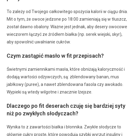
To zależy od Twojego całkowitego spożycia kalorii w ciągu dnia.
Mit o tym, że owoce jedzone po 18:00 zamieniają się w tłuszcz,
został dawno obalony. Ważne jest jednak, aby desery owocowe
wieczorem łączyć ze źródłem białka (np. serek wiejski, skyr),
aby spowolnić uwalnianie cukrów.
Czym zastąpić masło w fit przepisach?
Świetnymi zamiennikami masła, które obniżają kaloryczność i
dodają wartości odżywczych, są: zblendowany banan, mus
jabłkowy (puree), a nawet zblendowana fasola czy awokado.
Wypieki są wtedy wilgotne i znacznie lżejsze.
Dlaczego po fit deserach czuję się bardziej syty
niż po zwykłych słodyczach?
Wynika to z zawartości białka i błonnika. Zwykłe słodycze to
głównie cukry proste, które powodują szybki wyrzut insuliny i