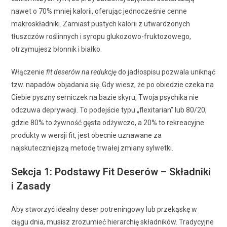
nawet o 70% mniej kalorii, oferując jednocześnie cenne
makroskładniki. Zamiast pustych kalorii z utwardzonych
tłuszczów roślinnych i syropu glukozowo-fruktozowego,
otrzymujesz błonnik i białko.
Włączenie
fit deserów na redukcję
do jadłospisu pozwala uniknąć
tzw. napadów objadania się. Gdy wiesz, że po obiedzie czeka na
Ciebie pyszny serniczek na bazie skyru, Twoja psychika nie
odczuwa deprywacji. To podejście typu „flexitarian” lub 80/20,
gdzie 80% to żywność gęsta odżywczo, a 20% to rekreacyjne
produkty w wersji fit, jest obecnie uznawane za
najskuteczniejszą metodę trwałej zmiany sylwetki.
Sekcja 1: Podstawy Fit Deserów – Składniki
i Zasady
Aby stworzyć idealny deser potreningowy lub przekąskę w
ciągu dnia, musisz zrozumieć hierarchię składników. Tradycyjne