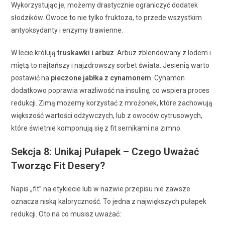
Wykorzystując je, możemy drastycznie ograniczyć dodatek
słodzików. Owoce to nie tylko fruktoza, to przede wszystkim
antyoksydanty i enzymy trawienne.
W lecie królują
truskawki i arbuz
. Arbuz zblendowany z lodem i
miętą to najtańszy i najzdrowszy sorbet świata. Jesienią warto
postawić na
pieczone jabłka z cynamonem
. Cynamon
dodatkowo poprawia wrażliwość na insulinę, co wspiera proces
redukcji. Zimą możemy korzystać z mrożonek, które zachowują
większość wartości odżywczych, lub z owoców cytrusowych,
które świetnie komponują się z fit sernikami na zimno.
Sekcja 8: Unikaj Pułapek – Czego Uważać
Tworząc Fit Desery?
Napis „fit” na etykiecie lub w nazwie przepisu nie zawsze
oznacza niską kaloryczność. To jedna z największych pułapek
redukcji. Oto na co musisz uważać: