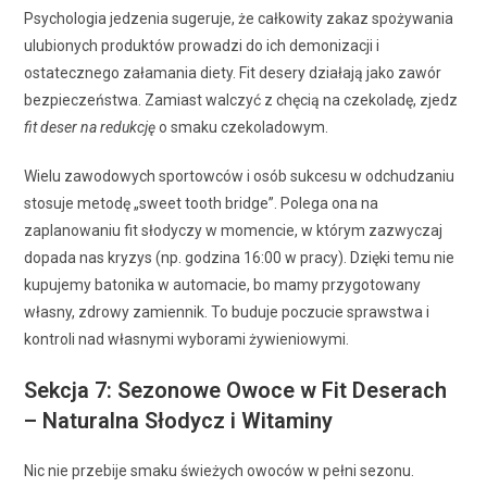
Psychologia jedzenia sugeruje, że całkowity zakaz spożywania
ulubionych produktów prowadzi do ich demonizacji i
ostatecznego załamania diety. Fit desery działają jako zawór
bezpieczeństwa. Zamiast walczyć z chęcią na czekoladę, zjedz
fit deser na redukcję
o smaku czekoladowym.
Wielu zawodowych sportowców i osób sukcesu w odchudzaniu
stosuje metodę „sweet tooth bridge”. Polega ona na
zaplanowaniu fit słodyczy w momencie, w którym zazwyczaj
dopada nas kryzys (np. godzina 16:00 w pracy). Dzięki temu nie
kupujemy batonika w automacie, bo mamy przygotowany
własny, zdrowy zamiennik. To buduje poczucie sprawstwa i
kontroli nad własnymi wyborami żywieniowymi.
Sekcja 7: Sezonowe Owoce w Fit Deserach
– Naturalna Słodycz i Witaminy
Nic nie przebije smaku świeżych owoców w pełni sezonu.