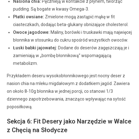
Nasiona chia:
Pęcznieją w kontakcie z płynem, tworząc
pudding. Są bogate w kwasy Omega-3.
Płatki owsiane:
Zmielone mogą zastąpić mąkę w fit
ciasteczkach, dodając beta-glukany obniżające cholesterol.
Owoce jagodowe:
Maliny, borówki i truskawki mają najwięcej
błonnika w stosunku do cukru spośród wszystkich owoców.
Łuski babki jajowatej:
Dodane do deserów zagęszczają je i
zamieniają w „bombę błonnikową” wspomagającą
metabolizm.
Przykładem deseru wysokobłonnikowego jest nocny deser z
nasion chia na mleku migdałowym z dodatkiem jagód. Zawiera
on około 8-10g błonnika w jednej porcji, co stanowi 1/3
dziennego zapotrzebowania, znacząco wpływając na sytość
poposiłkową.
Sekcja 6: Fit Desery jako Narzędzie w Walce
z Chęcią na Słodycze