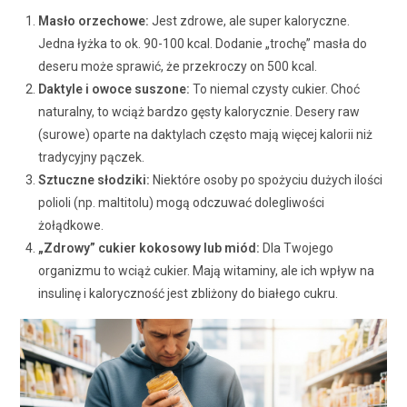
Masło orzechowe:
Jest zdrowe, ale super kaloryczne.
Jedna łyżka to ok. 90-100 kcal. Dodanie „trochę” masła do
deseru może sprawić, że przekroczy on 500 kcal.
Daktyle i owoce suszone:
To niemal czysty cukier. Choć
naturalny, to wciąż bardzo gęsty kalorycznie. Desery raw
(surowe) oparte na daktylach często mają więcej kalorii niż
tradycyjny pączek.
Sztuczne słodziki:
Niektóre osoby po spożyciu dużych ilości
polioli (np. maltitolu) mogą odczuwać dolegliwości
żołądkowe.
„Zdrowy” cukier kokosowy lub miód:
Dla Twojego
organizmu to wciąż cukier. Mają witaminy, ale ich wpływ na
insulinę i kaloryczność jest zbliżony do białego cukru.