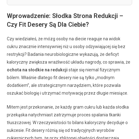
Wprowadzenie: Słodka Strona Redukcji –
Czy Fit Desery Są Dla Ciebie?
Czy wiedziałeś, że mózg osoby na diecie reaguje na widok
cukru znacznie intensywniej niż u osoby odżywiającej się bez
restrykcji? Badania neurobiologiczne wykazują, że deficyt
kaloryczny zwiększa wrażliwość układu nagrody, co sprawia, że
ochota na słodkie na redukcji
staje się niemal fizycznym
bólem. Właśnie dlatego fit desery nie są tylko „modnym
dodatkiem”, ale strategicznym narzędziem, które pozwala
oszukać biologię i utrzymać motywację przez długie miesiące.
Mitem jest przekonanie, że każdy gram cukru lub każda słodka
przekąska natychmiast zatrzymuje proces spalania tkanki
tłuszczowej. W rzeczywistości to bilans kaloryczny decyduje o
sukcesie. Fit desery różnią się od tradycyjnych wyrobów
cukierniczych tym, że przy zbliżonej objętości dostarczają