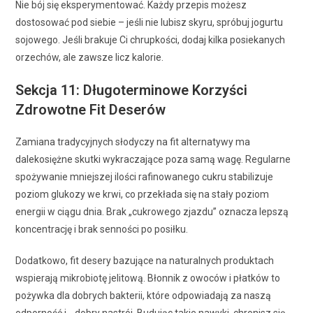
Nie bój się eksperymentować. Każdy przepis możesz
dostosować pod siebie – jeśli nie lubisz skyru, spróbuj jogurtu
sojowego. Jeśli brakuje Ci chrupkości, dodaj kilka posiekanych
orzechów, ale zawsze licz kalorie.
Sekcja 11: Długoterminowe Korzyści
Zdrowotne Fit Deserów
Zamiana tradycyjnych słodyczy na fit alternatywy ma
dalekosiężne skutki wykraczające poza samą wagę. Regularne
spożywanie mniejszej ilości rafinowanego cukru stabilizuje
poziom glukozy we krwi, co przekłada się na stały poziom
energii w ciągu dnia. Brak „cukrowego zjazdu” oznacza lepszą
koncentrację i brak senności po posiłku.
Dodatkowo, fit desery bazujące na naturalnych produktach
wspierają mikrobiotę jelitową. Błonnik z owoców i płatków to
pożywka dla dobrych bakterii, które odpowiadają za naszą
odporność i… dobry nastrój. Budując takie nawyki, chronisz się