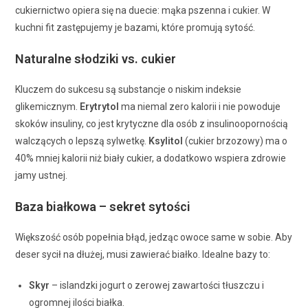
cukiernictwo opiera się na duecie: mąka pszenna i cukier. W
kuchni fit zastępujemy je bazami, które promują sytość.
Naturalne słodziki vs. cukier
Kluczem do sukcesu są substancje o niskim indeksie
glikemicznym.
Erytrytol
ma niemal zero kalorii i nie powoduje
skoków insuliny, co jest krytyczne dla osób z insulinoopornością
walczących o lepszą sylwetkę.
Ksylitol
(cukier brzozowy) ma o
40% mniej kalorii niż biały cukier, a dodatkowo wspiera zdrowie
jamy ustnej.
Baza białkowa – sekret sytości
Większość osób popełnia błąd, jedząc owoce same w sobie. Aby
deser sycił na dłużej, musi zawierać białko. Idealne bazy to:
Skyr
– islandzki jogurt o zerowej zawartości tłuszczu i
ogromnej ilości białka.