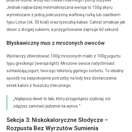
jedynie lodów, wody lub mleka roślinnego i porcji odżywki.
Jednak najbardziej minimalistyczna wersja to 150g skyru
wymieszane z jedną pokruszoną waflową rurką lub ciastkiem
typu Lotus (ok. 30 kcal) oraz łyżeczką kakao. Całość smakuje jak
deser z drogiej cukierni, a przygotowanie zajmuje 60 sekund.
Błyskawiczny mus z mrożonych owoców
Wystarczy zblendować 100g mrożonych malin z 100g jogurtu
typu greckiego (wersja light). Mrożone owoce natychmiast
schładzają jogurt, tworząc teksturę gęstego sorbetu. To idealny
sposób na zaspokojenie potrzeby na lody bez dostarczania
setek kalorii z tłuszczu mlecznego.
„Najlepszy deser to taki, który przygotujesz szybciej, niż
zdążysz zamówić jedzenie na wynos.”
Sekcja 3: Niskokaloryczne Słodycze –
Rozpusta Bez Wyrzutów Sumienia