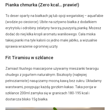
Pianka chmurka (Zero kcal… prawie!)
To deser oparty na białkach jaj lub opcji wegańskiej – aquafabie
(wodzie po cieciorce). Ubite na sztywno białka z dodatkiem
erytrytolu i odrobiny żelatyny tworzą puszystą piankę. Możesz
dodać do niej kilka kropli aromatu waniliowego. Cała miska
takiej pianki ma tyle kalorii co jedno małe jabłko, a wizualnie
sprawia wrażenie ogromnej uczty.
Fit Tiramisu w szklance
Zamiast tłustego mascarpone używamy mieszanki twarogu
chudego z jogurtem naturalnym. Biszkopty (najlepiej
pełnoziarniste) nasączamy mocną kawą bez cukru. Układamy
warstwami, posypując każdą gorzkim kakao. Taka porcja w
szklance 200ml zamyka się w granicach 180-195 kcal i
dostarcza blisko 15g białka.