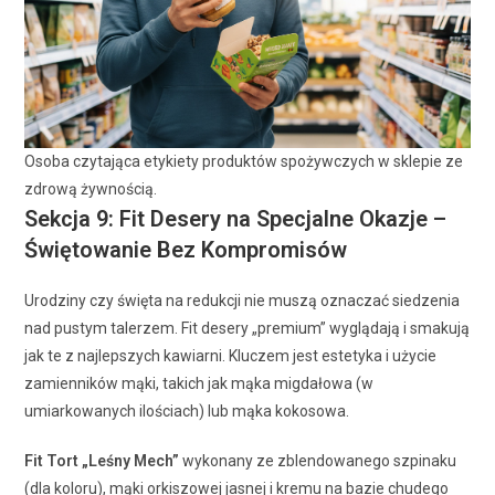
Osoba czytająca etykiety produktów spożywczych w sklepie ze
zdrową żywnością.
Sekcja 9: Fit Desery na Specjalne Okazje –
Świętowanie Bez Kompromisów
Urodziny czy święta na redukcji nie muszą oznaczać siedzenia
nad pustym talerzem. Fit desery „premium” wyglądają i smakują
jak te z najlepszych kawiarni. Kluczem jest estetyka i użycie
zamienników mąki, takich jak mąka migdałowa (w
umiarkowanych ilościach) lub mąka kokosowa.
Fit Tort „Leśny Mech”
wykonany ze zblendowanego szpinaku
(dla koloru), mąki orkiszowej jasnej i kremu na bazie chudego