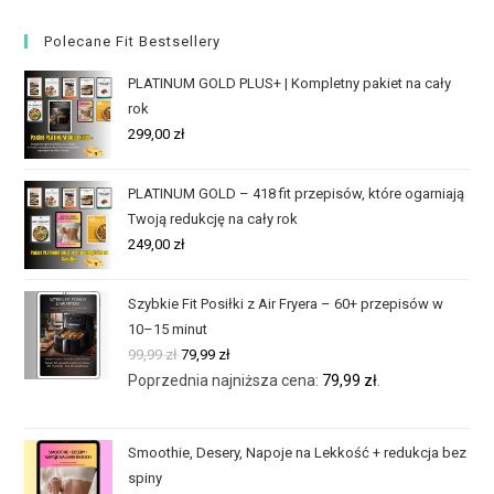
Polecane Fit Bestsellery
PLATINUM GOLD PLUS+ | Kompletny pakiet na cały
rok
299,00
zł
PLATINUM GOLD – 418 fit przepisów, które ogarniają
Twoją redukcję na cały rok
249,00
zł
Szybkie Fit Posiłki z Air Fryera – 60+ przepisów w
10–15 minut
99,99
zł
79,99
zł
Poprzednia najniższa cena:
79,99
zł
.
Smoothie, Desery, Napoje na Lekkość + redukcja bez
spiny