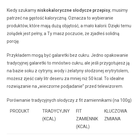
Kiedy szukamy
niskokaloryczne słodycze przepisy
, musimy
patrzeć na gęstość kaloryczną. Oznacza to wybieranie
produktów, które mają dużą objętość, a mało kalorii. Dzięki temu
żołądek jest pełny, a Ty masz poczucie, że zjadłeś solidną
porcję.
Przykładem mogą być galaretki bez cukru. Jedno opakowanie
tradycyjnej galaretki to mnóstwo cukru, ale jeśli przygotujesz ją
na bazie soku z cytryny, wody i żelatyny słodzonej erytrytolem,
możesz zjeść cały litr deseru za mniej niż 50 kcal. To idealne
rozwiązanie na „wieczorne podjadanie” przed telewizorem.
Porównanie tradycyjnych słodyczy z fit zamiennikami (na 100g)
PRODUKT
TRADYCYJNY
FIT
KLUCZOWA
(KCAL)
ZAMIENNIK
ZMIANA
(KCAL)