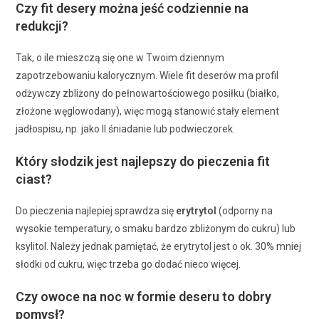
Czy fit desery można jeść codziennie na
redukcji?
Tak, o ile mieszczą się one w Twoim dziennym
zapotrzebowaniu kalorycznym. Wiele fit deserów ma profil
odżywczy zbliżony do pełnowartościowego posiłku (białko,
złożone węglowodany), więc mogą stanowić stały element
jadłospisu, np. jako II śniadanie lub podwieczorek.
Który słodzik jest najlepszy do pieczenia fit
ciast?
Do pieczenia najlepiej sprawdza się
erytrytol
(odporny na
wysokie temperatury, o smaku bardzo zbliżonym do cukru) lub
ksylitol. Należy jednak pamiętać, że erytrytol jest o ok. 30% mniej
słodki od cukru, więc trzeba go dodać nieco więcej.
Czy owoce na noc w formie deseru to dobry
pomysł?