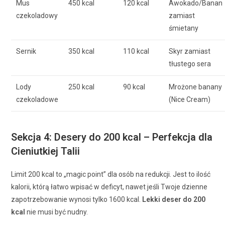
Mus
450 kcal
120 kcal
Awokado/Banan
czekoladowy
zamiast
śmietany
Sernik
350 kcal
110 kcal
Skyr zamiast
tłustego sera
Lody
250 kcal
90 kcal
Mrożone banany
czekoladowe
(Nice Cream)
Sekcja 4: Desery do 200 kcal – Perfekcja dla
Cieniutkiej Talii
Limit 200 kcal to „magic point” dla osób na redukcji. Jest to ilość
kalorii, którą łatwo wpisać w deficyt, nawet jeśli Twoje dzienne
zapotrzebowanie wynosi tylko 1600 kcal.
Lekki deser do 200
kcal
nie musi być nudny.