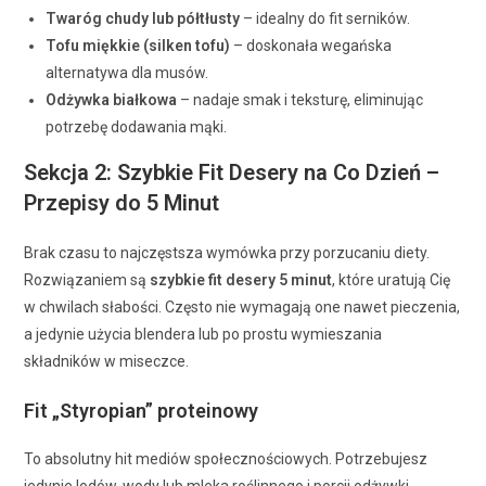
Twaróg chudy lub półtłusty
– idealny do fit serników.
Tofu miękkie (silken tofu)
– doskonała wegańska
alternatywa dla musów.
Odżywka białkowa
– nadaje smak i teksturę, eliminując
potrzebę dodawania mąki.
Sekcja 2: Szybkie Fit Desery na Co Dzień –
Przepisy do 5 Minut
Brak czasu to najczęstsza wymówka przy porzucaniu diety.
Rozwiązaniem są
szybkie fit desery 5 minut
, które uratują Cię
w chwilach słabości. Często nie wymagają one nawet pieczenia,
a jedynie użycia blendera lub po prostu wymieszania
składników w miseczce.
Fit „Styropian” proteinowy
To absolutny hit mediów społecznościowych. Potrzebujesz