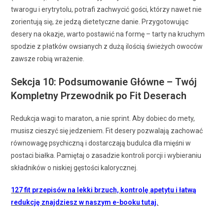
twarogu i erytrytolu, potrafi zachwycić gości, którzy nawet nie
zorientują się, że jedzą dietetyczne danie. Przygotowując
desery na okazje, warto postawić na formę – tarty na kruchym
spodzie z płatków owsianych z dużą ilością świeżych owoców
zawsze robią wrażenie.
Sekcja 10: Podsumowanie Główne – Twój
Kompletny Przewodnik po Fit Deserach
Redukcja wagi to maraton, a nie sprint. Aby dobiec do mety,
musisz cieszyć się jedzeniem. Fit desery pozwalają zachować
równowagę psychiczną i dostarczają budulca dla mięśni w
postaci białka. Pamiętaj o zasadzie kontroli porcji i wybieraniu
składników o niskiej gęstości kalorycznej.
127 fit przepisów na lekki brzuch, kontrolę apetytu i łatwą
redukcję znajdziesz w naszym e-booku tutaj.