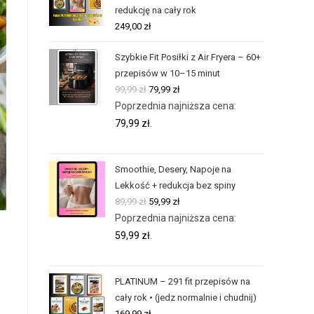
redukcję na cały rok
249,00
zł
Szybkie Fit Posiłki z Air Fryera – 60+
przepisów w 10–15 minut
99,99
zł
79,99
zł
Poprzednia najniższa cena:
79,99
zł
.
Smoothie, Desery, Napoje na
Lekkość + redukcja bez spiny
89,99
zł
59,99
zł
Poprzednia najniższa cena:
59,99
zł
.
PLATINUM – 291 fit przepisów na
cały rok • (jedz normalnie i chudnij)
169,99
zł