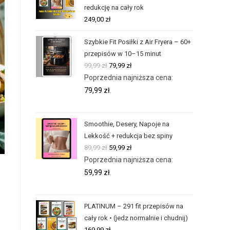
redukcję na cały rok
249,00
zł
Szybkie Fit Posiłki z Air Fryera – 60+
przepisów w 10–15 minut
99,99
zł
79,99
zł
Poprzednia najniższa cena:
79,99
zł
.
Smoothie, Desery, Napoje na
Lekkość + redukcja bez spiny
89,99
zł
59,99
zł
Poprzednia najniższa cena:
59,99
zł
.
PLATINUM – 291 fit przepisów na
cały rok • (jedz normalnie i chudnij)
169,99
zł