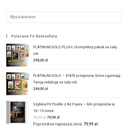
Polecane Fit Bestsellery
PLATINUM GOLD PLUS+ | Kompletny pakiet na cały
rok
299,00
zł
PLATINUM GOLD – 418 fit przepisów, które ogarniają
Twoją redukcję na cały rok
249,00
zł
Szybkie Fit Posiłki z Air Fryera – 60+ przepisów w
10–15 minut
99,99
zł
79,99
zł
Poprzednia najniższa cena:
79,99
zł
.