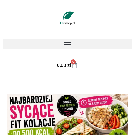
0
0,00
zł