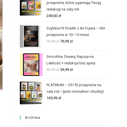
przepisów, które ogarniają Twoją
redukcję na cały rok
249,00
zł
Szybkie Fit Posiłki z Air Fryera – 60+
przepisów w 10–15 minut
99,99
zł
79,99
zł
Smoothie, Desery, Napoje na
Lekkość + redukcja bez spiny
89,99
zł
59,99
zł
PLATINUM – 291 fit przepisów na
cały rok • (jedz normalnie i chudnij)
169,99
zł
Archiwa