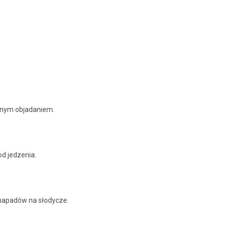
ornym objadaniem.
d jedzenia.
 napadów na słodycze.