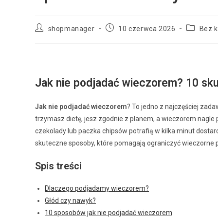
shopmanager
10 czerwca 2026
Bez k
Jak nie podjadać wieczorem? 10 sk
Jak nie podjadać wieczorem
? To jedno z najczęściej zad
trzymasz dietę, jesz zgodnie z planem, a wieczorem nagle p
czekolady lub paczka chipsów potrafią w kilka minut dostarcz
skuteczne sposoby, które pomagają ograniczyć wieczorne p
Spis treści
Dlaczego podjadamy wieczorem?
Głód czy nawyk?
10 sposobów jak nie podjadać wieczorem