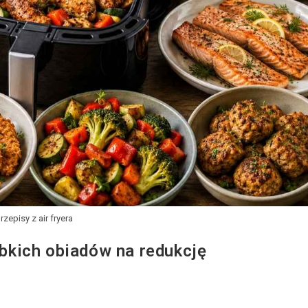
przepisy z air fryera
zybkich obiadów na redukcję