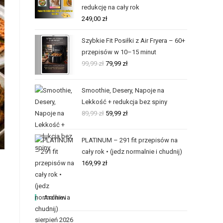
redukcję na cały rok
249,00
zł
Szybkie Fit Posiłki z Air Fryera – 60+
przepisów w 10–15 minut
99,99
zł
79,99
zł
Smoothie, Desery, Napoje na
Lekkość + redukcja bez spiny
89,99
zł
59,99
zł
PLATINUM – 291 fit przepisów na
cały rok • (jedz normalnie i chudnij)
169,99
zł
Archiwa
sierpień 2026