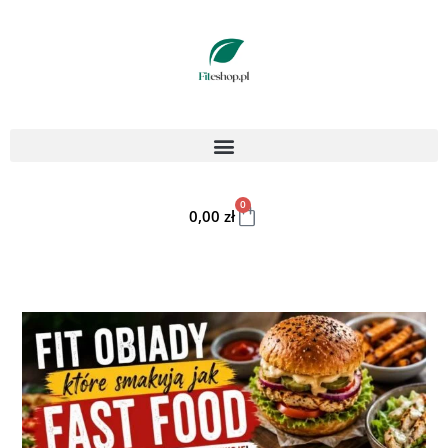
0
0,00
zł