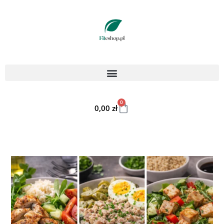
0
0,00
zł