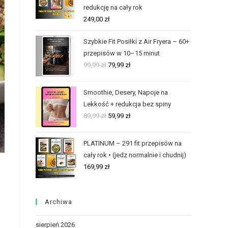
redukcję na cały rok
249,00
zł
Szybkie Fit Posiłki z Air Fryera – 60+
przepisów w 10–15 minut
99,99
zł
79,99
zł
Smoothie, Desery, Napoje na
Lekkość + redukcja bez spiny
89,99
zł
59,99
zł
PLATINUM – 291 fit przepisów na
cały rok • (jedz normalnie i chudnij)
169,99
zł
Archiwa
sierpień 2026