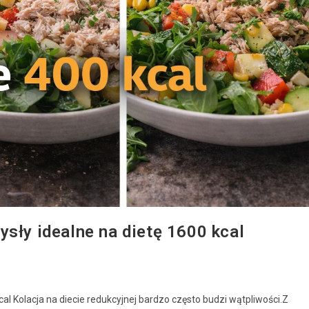
ysły idealne na dietę 1600 kcal
cal Kolacja na diecie redukcyjnej bardzo często budzi wątpliwości.Z