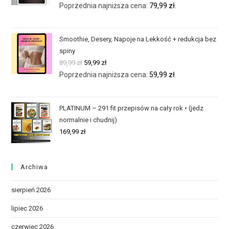
Poprzednia najniższa cena:
79,99
zł
.
Smoothie, Desery, Napoje na Lekkość + redukcja bez
spiny
89,99
zł
59,99
zł
Poprzednia najniższa cena:
59,99
zł
.
PLATINUM – 291 fit przepisów na cały rok • (jedz
normalnie i chudnij)
169,99
zł
Archiwa
sierpień 2026
lipiec 2026
czerwiec 2026