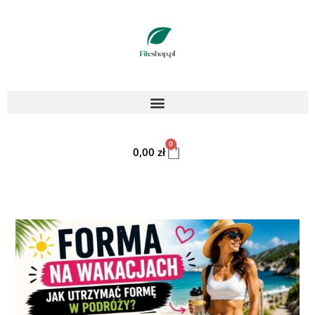
0
0,00
zł