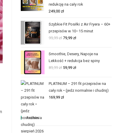
redukcję na cały rok
249,00
zł
Szybkie Fit Posiłki z Air Fryera – 60+
przepisów w 10–15 minut
99,99
zł
79,99
zł
Smoothie, Desery, Napoje na
Lekkość + redukcja bez spiny
89,99
zł
59,99
zł
PLATINUM – 291 fit przepisów na
cały rok • (jedz normalnie i chudnij)
169,99
zł
em
Archiwa
sierpień 2026