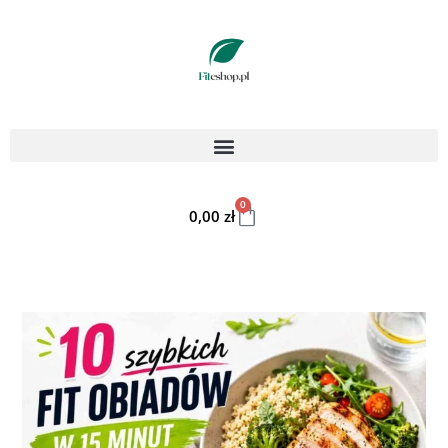
0
0,00
zł