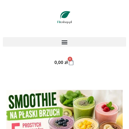
0
0,00
zł