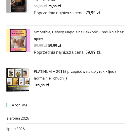
99,99
zł
79,99
zł
Poprzednia najniższa cena:
79,99
zł
.
Smoothie, Desery, Napoje na Lekkość + redukcja bez
spiny
89,99
zł
59,99
zł
Poprzednia najniższa cena:
59,99
zł
.
PLATINUM – 291 fit przepisów na cały rok • (jedz
normalnie i chudnij)
169,99
zł
Archiwa
sierpień 2026
lipiec 2026