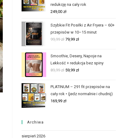
redukcję na cały rok
249,00
zł
Szybkie Fit Posiłki z Air Fryera – 60+
przepisów w 10–15 minut
99,99
zł
79,99
zł
Smoothie, Desery, Napoje na
Lekkość + redukcja bez spiny
89,99
zł
59,99
zł
PLATINUM – 291 fit przepisów na
cały rok • (jedz normalnie i chudnij)
169,99
zł
Archiwa
sierpień 2026