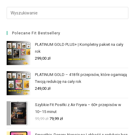
Polecane Fit Bestsellery
PLATINUM GOLD PLUS+ | Kompletny pakiet na cały
rok
299,00
zł
PLATINUM GOLD – 418 fit przepisów, które ogarniają
Twoją redukcję na cały rok
249,00
zł
Szybkie Fit Posiłki z Air Fryera – 60+ przepisów w
10–15 minut
99,99
zł
79,99
zł
Smoothie, Desery, Napoje na Lekkość + redukcja bez