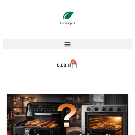
0
0,00
zł