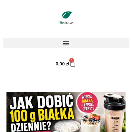
0
0,00
zł