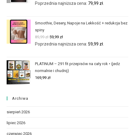
Poprzednia najniższa cena:
79,99
zł
.
Smoothie, Desery, Napoje na Lekkość + redukcja bez
spiny
89,99
zł
59,99
zł
Poprzednia najniższa cena:
59,99
zł
.
PLATINUM – 291 fit przepisów na cały rok • (jedz
normalnie i chudnij)
169,99
zł
Archiwa
sierpień 2026
lipiec 2026
czerwiec 2026