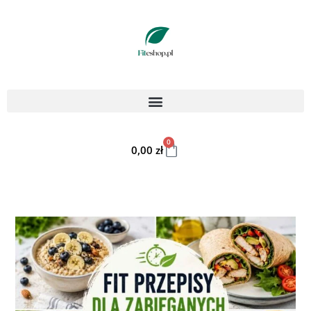
0
0,00
zł