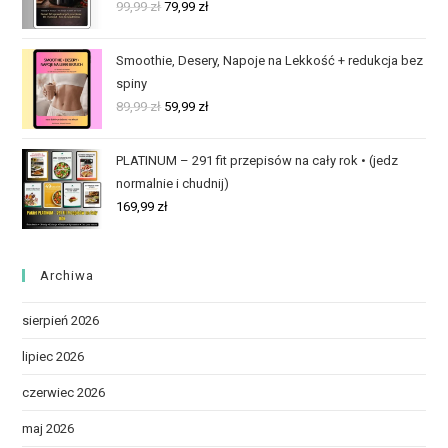
99,99
zł
79,99
zł
Smoothie, Desery, Napoje na Lekkość + redukcja bez
spiny
89,99
zł
59,99
zł
PLATINUM – 291 fit przepisów na cały rok • (jedz
normalnie i chudnij)
169,99
zł
Archiwa
sierpień 2026
lipiec 2026
czerwiec 2026
maj 2026