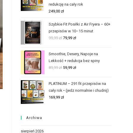
redukcję na cały rok
249,00
zł
Szybkie Fit Posiłki z Air Fryera – 60+
przepisów w 10–15 minut
99,99
zł
79,99
zł
Smoothie, Desery, Napoje na
Lekkość + redukcja bez spiny
89,99
zł
59,99
zł
PLATINUM – 291 fit przepisów na
cały rok • (jedz normalnie i chudnij)
169,99
zł
Archiwa
sierpień 2026