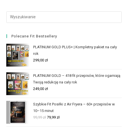
Polecane Fit Bestsellery
PLATINUM GOLD PLUS+ | Kompletny pakiet na cały
rok
299,00
zł
PLATINUM GOLD – 418 fit przepisów, które ogarniają
Twoją redukcję na cały rok
249,00
zł
Szybkie Fit Posiłki z Air Fryera – 60+ przepisów w
10–15 minut
99,99
zł
79,99
zł