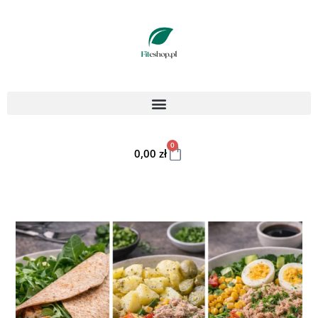
0
0,00
zł