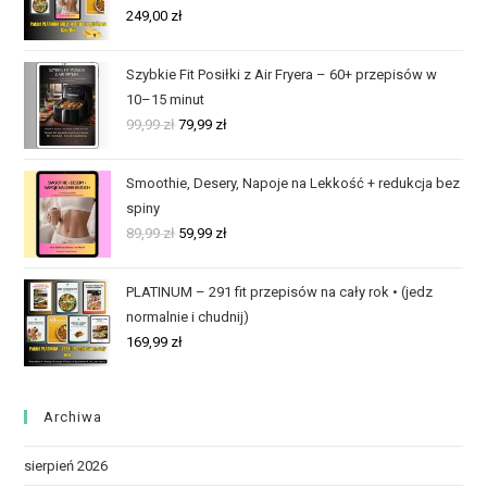
249,00
zł
Szybkie Fit Posiłki z Air Fryera – 60+ przepisów w
10–15 minut
99,99
zł
79,99
zł
Smoothie, Desery, Napoje na Lekkość + redukcja bez
spiny
89,99
zł
59,99
zł
PLATINUM – 291 fit przepisów na cały rok • (jedz
normalnie i chudnij)
169,99
zł
Archiwa
sierpień 2026