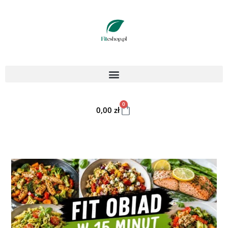
0
0,00
zł