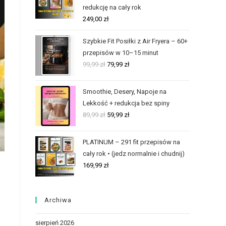
redukcję na cały rok
249,00
zł
Szybkie Fit Posiłki z Air Fryera – 60+
przepisów w 10–15 minut
99,99
zł
79,99
zł
Smoothie, Desery, Napoje na
Lekkość + redukcja bez spiny
89,99
zł
59,99
zł
PLATINUM – 291 fit przepisów na
cały rok • (jedz normalnie i chudnij)
169,99
zł
Archiwa
sierpień 2026