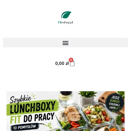
0
0,00
zł