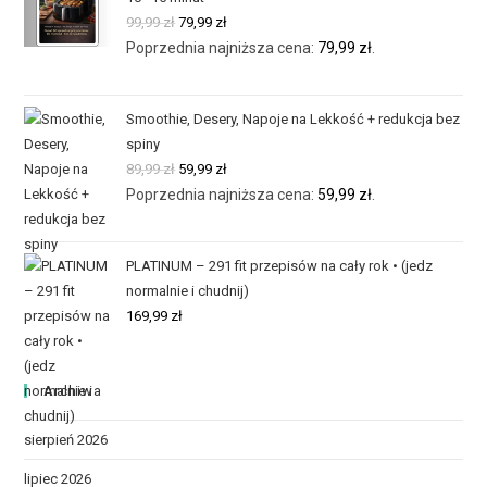
99,99
zł
79,99
zł
Poprzednia najniższa cena:
79,99
zł
.
Smoothie, Desery, Napoje na Lekkość + redukcja bez
spiny
89,99
zł
59,99
zł
Poprzednia najniższa cena:
59,99
zł
.
PLATINUM – 291 fit przepisów na cały rok • (jedz
normalnie i chudnij)
169,99
zł
Archiwa
sierpień 2026
lipiec 2026