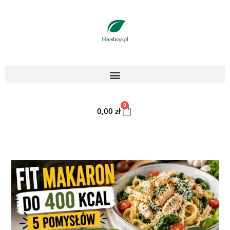
0
0,00
zł