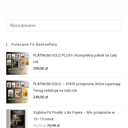
Polecane Fit Bestsellery
PLATINUM GOLD PLUS+ | Kompletny pakiet na cały
rok
299,00
zł
PLATINUM GOLD – 418 fit przepisów, które ogarniają
Twoją redukcję na cały rok
249,00
zł
Szybkie Fit Posiłki z Air Fryera – 60+ przepisów w
10–15 minut
99,99
zł
79,99
zł