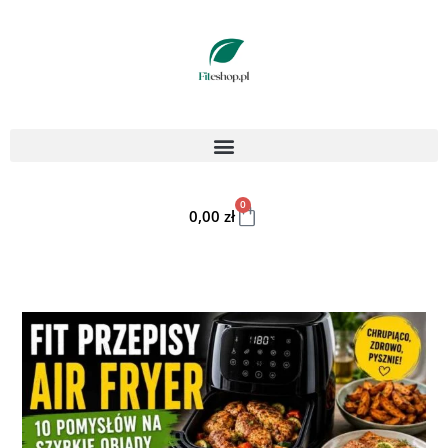
0
0,00
zł