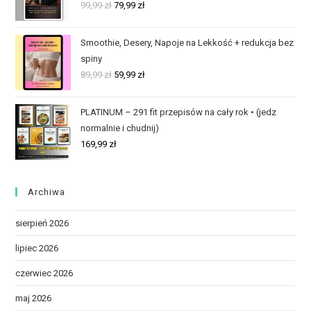
99,99
zł
79,99
zł
Smoothie, Desery, Napoje na Lekkość + redukcja bez
spiny
89,99
zł
59,99
zł
PLATINUM – 291 fit przepisów na cały rok • (jedz
normalnie i chudnij)
169,99
zł
Archiwa
sierpień 2026
lipiec 2026
czerwiec 2026
maj 2026