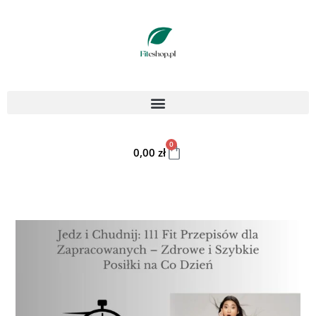
0
0,00
zł