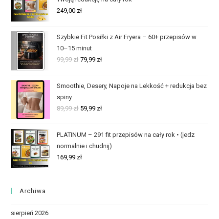
249,00
zł
Szybkie Fit Posiłki z Air Fryera – 60+ przepisów w
10–15 minut
99,99
zł
79,99
zł
Smoothie, Desery, Napoje na Lekkość + redukcja bez
spiny
89,99
zł
59,99
zł
PLATINUM – 291 fit przepisów na cały rok • (jedz
normalnie i chudnij)
169,99
zł
Archiwa
sierpień 2026