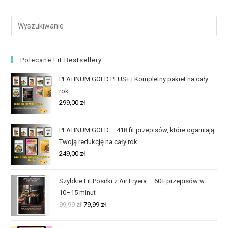
Polecane Fit Bestsellery
PLATINUM GOLD PLUS+ | Kompletny pakiet na cały
rok
299,00
zł
PLATINUM GOLD – 418 fit przepisów, które ogarniają
Twoją redukcję na cały rok
249,00
zł
Szybkie Fit Posiłki z Air Fryera – 60+ przepisów w
10–15 minut
99,99
zł
79,99
zł