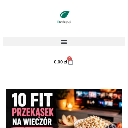
0
0,00
zł