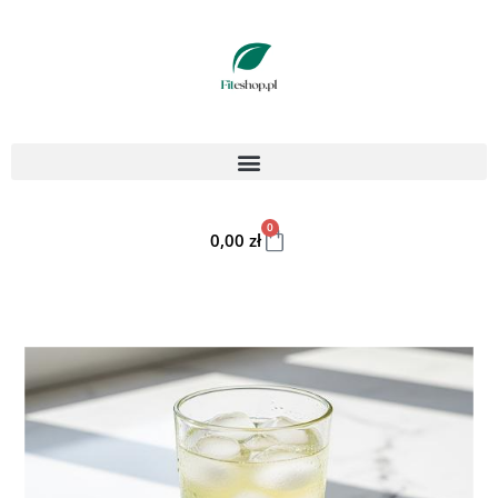
0
0,00
zł