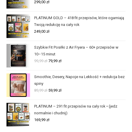
299,00
zł
PLATINUM GOLD – 418 fit przepisów, które ogarniają
Twoją redukcję na cały rok
249,00
zł
Szybkie Fit Posiłki z Air Fryera – 60+ przepisów w
10–15 minut
99,99
zł
79,99
zł
Smoothie, Desery, Napoje na Lekkość + redukcja bez
spiny
89,99
zł
59,99
zł
PLATINUM – 291 fit przepisów na cały rok • (jedz
normalnie i chudnij)
169,99
zł