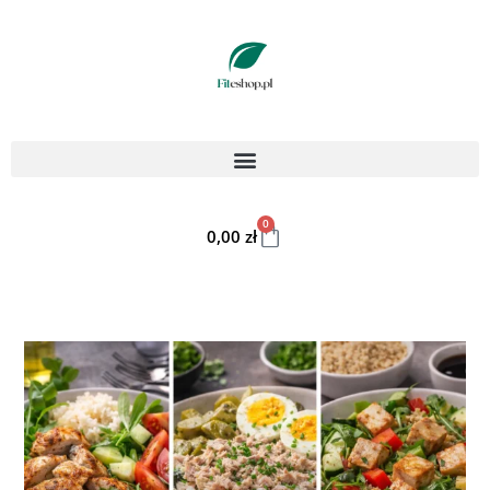
0
0,00
zł