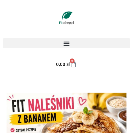
0
0,00
zł