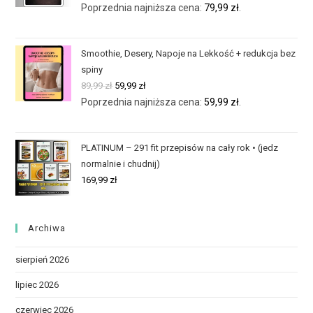
Poprzednia najniższa cena:
79,99
zł
.
Smoothie, Desery, Napoje na Lekkość + redukcja bez
spiny
89,99
zł
59,99
zł
Poprzednia najniższa cena:
59,99
zł
.
PLATINUM – 291 fit przepisów na cały rok • (jedz
normalnie i chudnij)
169,99
zł
Archiwa
sierpień 2026
lipiec 2026
czerwiec 2026