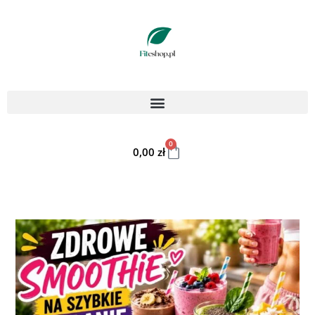
0
0,00
zł