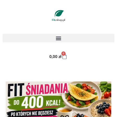
0
0,00
zł