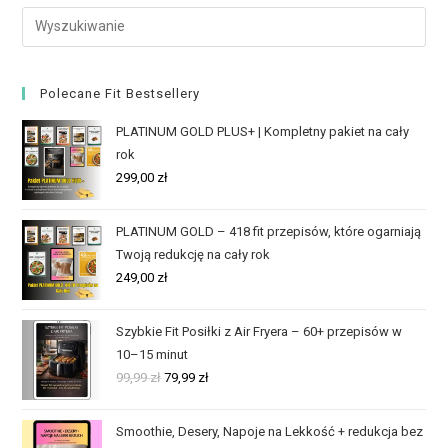
Polecane Fit Bestsellery
PLATINUM GOLD PLUS+ | Kompletny pakiet na cały
rok
299,00
zł
PLATINUM GOLD – 418 fit przepisów, które ogarniają
Twoją redukcję na cały rok
249,00
zł
Szybkie Fit Posiłki z Air Fryera – 60+ przepisów w
10–15 minut
99,99
zł
79,99
zł
Smoothie, Desery, Napoje na Lekkość + redukcja bez