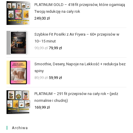
PLATINUM GOLD – 418 fit przepisów, które ogarniają
Twoją redukcję na cały rok
249,00
zł
Szybkie Fit Posiłki z Air Fryera – 60+ przepisów w
10–15 minut
99,99
zł
79,99
zł
Smoothie, Desery, Napoje na Lekkość + redukcja bez
spiny
89,99
zł
59,99
zł
PLATINUM – 291 fit przepisów na cały rok • (jedz
normalnie i chudnij)
169,99
zł
Archiwa