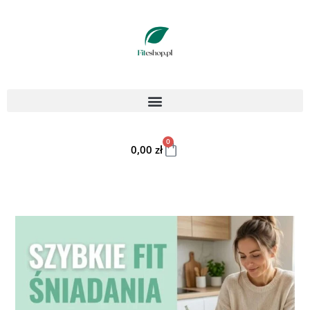
0
0,00
zł