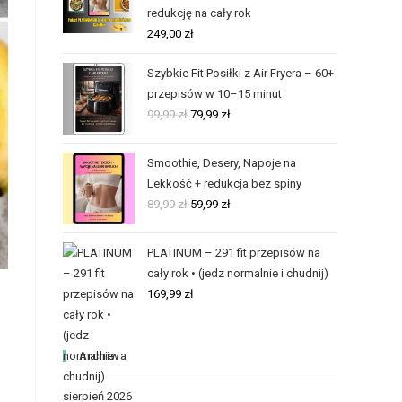
redukcję na cały rok
249,00
zł
Szybkie Fit Posiłki z Air Fryera – 60+
przepisów w 10–15 minut
99,99
zł
79,99
zł
Smoothie, Desery, Napoje na
Lekkość + redukcja bez spiny
89,99
zł
59,99
zł
PLATINUM – 291 fit przepisów na
cały rok • (jedz normalnie i chudnij)
169,99
zł
Archiwa
sierpień 2026