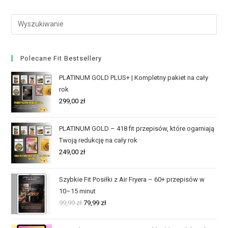
Polecane Fit Bestsellery
PLATINUM GOLD PLUS+ | Kompletny pakiet na cały
rok
299,00
zł
PLATINUM GOLD – 418 fit przepisów, które ogarniają
Twoją redukcję na cały rok
249,00
zł
Szybkie Fit Posiłki z Air Fryera – 60+ przepisów w
10–15 minut
99,99
zł
79,99
zł