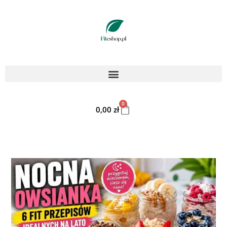
0
0,00
zł