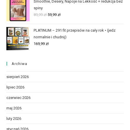
Smoothie, Desery, Napoje na Lekkość + redukcja bez
spiny
89,99
zł
59,99
zł
PLATINUM – 291 fit przepisów na cały rok • (jedz
normalnie i chudnij)
169,99
zł
Archiwa
sierpień 2026
lipiec 2026
czerwiec 2026
maj 2026
luty 2026
styczeń 2026