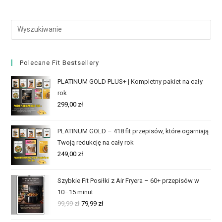
Polecane Fit Bestsellery
PLATINUM GOLD PLUS+ | Kompletny pakiet na cały
rok
299,00
zł
PLATINUM GOLD – 418 fit przepisów, które ogarniają
Twoją redukcję na cały rok
249,00
zł
Szybkie Fit Posiłki z Air Fryera – 60+ przepisów w
10–15 minut
99,99
zł
79,99
zł