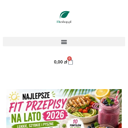
0
0,00
zł