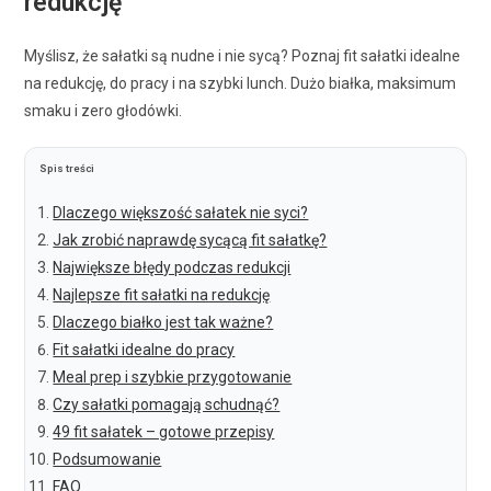
redukcję
Myślisz, że sałatki są nudne i nie sycą? Poznaj fit sałatki idealne
na redukcję, do pracy i na szybki lunch. Dużo białka, maksimum
smaku i zero głodówki.
Spis treści
Dlaczego większość sałatek nie syci?
Jak zrobić naprawdę sycącą fit sałatkę?
Największe błędy podczas redukcji
Najlepsze fit sałatki na redukcję
Dlaczego białko jest tak ważne?
Fit sałatki idealne do pracy
Meal prep i szybkie przygotowanie
Czy sałatki pomagają schudnąć?
49 fit sałatek – gotowe przepisy
Podsumowanie
FAQ