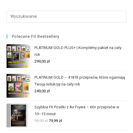
Polecane Fit Bestsellery
PLATINUM GOLD PLUS+ | Kompletny pakiet na cały
rok
299,00
zł
PLATINUM GOLD – 418 fit przepisów, które ogarniają
Twoją redukcję na cały rok
249,00
zł
Szybkie Fit Posiłki z Air Fryera – 60+ przepisów w
10–15 minut
99,99
zł
79,99
zł