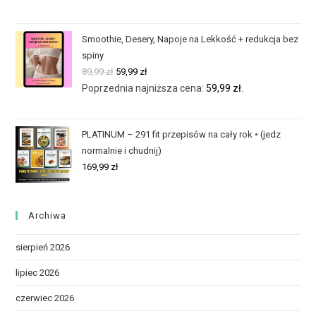
Smoothie, Desery, Napoje na Lekkość + redukcja bez
spiny
89,99
zł
59,99
zł
Poprzednia najniższa cena:
59,99
zł
.
PLATINUM – 291 fit przepisów na cały rok • (jedz
normalnie i chudnij)
169,99
zł
Archiwa
sierpień 2026
lipiec 2026
czerwiec 2026