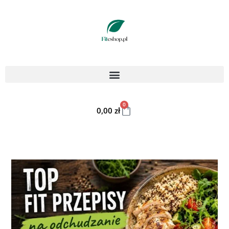
0
0,00
zł