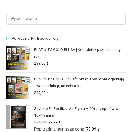
Polecane Fit Bestsellery
PLATINUM GOLD PLUS+ | Kompletny pakiet na cały
rok
299,00
zł
PLATINUM GOLD – 418 fit przepisów, które ogarniają
Twoją redukcję na cały rok
249,00
zł
Szybkie Fit Posiłki z Air Fryera – 60+ przepisów w
10–15 minut
99,99
zł
79,99
zł
Poprzednia najniższa cena:
79,99
zł
.