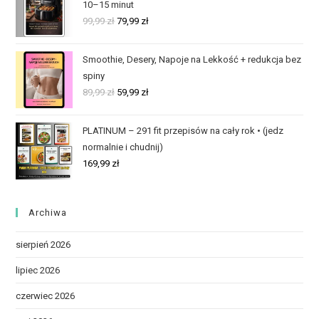
10–15 minut
99,99
zł
79,99
zł
Smoothie, Desery, Napoje na Lekkość + redukcja bez
spiny
89,99
zł
59,99
zł
PLATINUM – 291 fit przepisów na cały rok • (jedz
normalnie i chudnij)
169,99
zł
Archiwa
sierpień 2026
lipiec 2026
czerwiec 2026