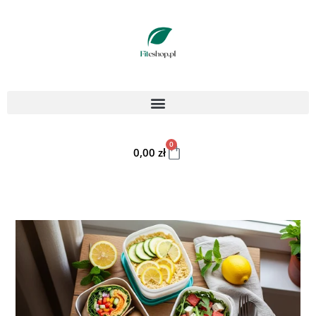
0
0,00
zł