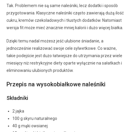
Tak. Problemem nie są same naleśniki, lecz dodatki i sposób
przygotowania. Klasyczne naleśniki często zawierają dużą ilość
cukru, kremów czekoladowych i tłustych dodatków. Natomiast
wersja fit może mieć znacznie mniej kalorii i dużo więcej białka.
Dzięki temu nadal możesz jeść ulubione śniadanie, a
jednocześnie realizować swoje cele sylwetkowe. Co ważne,
takie podejście jest dużo łatwiejsze do utrzymania przez wiele
miesięcy niż restrykcyjne diety oparte wyłącznie na sałatkach i
eliminowaniu ulubionych produktów.
Przepis na wysokobiałkowe naleśniki
Składniki
2 jajka
100 g skyru naturalnego
40 g mąki owsianej