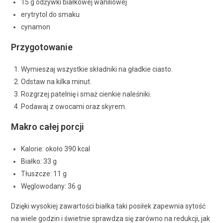
15 g odżywki białkowej waniliowej
erytrytol do smaku
cynamon
Przygotowanie
Wymieszaj wszystkie składniki na gładkie ciasto.
Odstaw na kilka minut.
Rozgrzej patelnię i smaż cienkie naleśniki.
Podawaj z owocami oraz skyrem.
Makro całej porcji
Kalorie: około 390 kcal
Białko: 33 g
Tłuszcze: 11 g
Węglowodany: 36 g
Dzięki wysokiej zawartości białka taki posiłek zapewnia sytość
na wiele godzin i świetnie sprawdza się zarówno na redukcji, jak