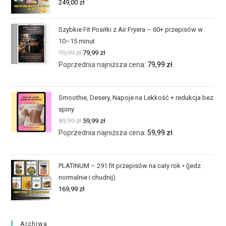
249,00
zł
Szybkie Fit Posiłki z Air Fryera – 60+ przepisów w
10–15 minut
99,99
zł
79,99
zł
Poprzednia najniższa cena:
79,99
zł
.
Smoothie, Desery, Napoje na Lekkość + redukcja bez
spiny
89,99
zł
59,99
zł
Poprzednia najniższa cena:
59,99
zł
.
PLATINUM – 291 fit przepisów na cały rok • (jedz
normalnie i chudnij)
169,99
zł
Archiwa