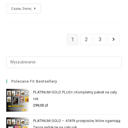
Czytaj Dalej
1
2
3
Polecane Fit Bestsellery
PLATINUM GOLD PLUS+ | Kompletny pakiet na cały
rok
299,00
zł
PLATINUM GOLD – 418 fit przepisów, które ogarniają
Twoją redukcję na cały rok