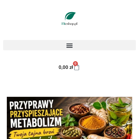
0
0,00
zł