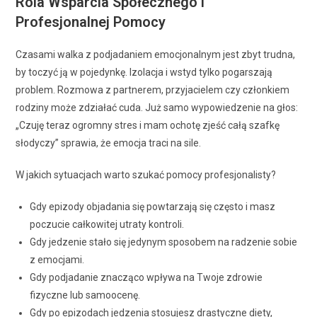
Rola Wsparcia Społecznego i
Profesjonalnej Pomocy
Czasami walka z podjadaniem emocjonalnym jest zbyt trudna,
by toczyć ją w pojedynkę. Izolacja i wstyd tylko pogarszają
problem. Rozmowa z partnerem, przyjacielem czy członkiem
rodziny może zdziałać cuda. Już samo wypowiedzenie na głos:
„Czuję teraz ogromny stres i mam ochotę zjeść całą szafkę
słodyczy” sprawia, że emocja traci na sile.
W jakich sytuacjach warto szukać pomocy profesjonalisty?
Gdy epizody objadania się powtarzają się często i masz
poczucie całkowitej utraty kontroli.
Gdy jedzenie stało się jedynym sposobem na radzenie sobie
z emocjami.
Gdy podjadanie znacząco wpływa na Twoje zdrowie
fizyczne lub samoocenę.
Gdy po epizodach jedzenia stosujesz drastyczne diety,