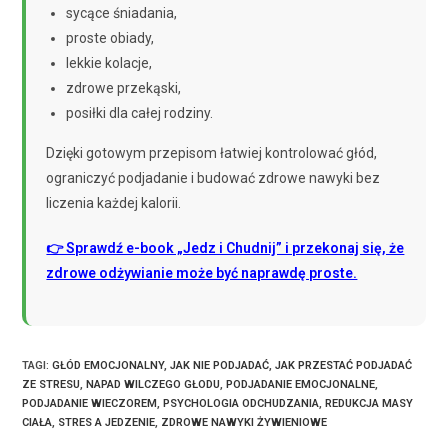
sycące śniadania,
proste obiady,
lekkie kolacje,
zdrowe przekąski,
posiłki dla całej rodziny.
Dzięki gotowym przepisom łatwiej kontrolować głód,
ograniczyć podjadanie i budować zdrowe nawyki bez
liczenia każdej kalorii.
👉 Sprawdź e-book „Jedz i Chudnij” i przekonaj się, że
zdrowe odżywianie może być naprawdę proste.
TAGI
:
GŁÓD EMOCJONALNY
,
JAK NIE PODJADAĆ
,
JAK PRZESTAĆ PODJADAĆ
ZE STRESU
,
NAPAD WILCZEGO GŁODU
,
PODJADANIE EMOCJONALNE
,
PODJADANIE WIECZOREM
,
PSYCHOLOGIA ODCHUDZANIA
,
REDUKCJA MASY
CIAŁA
,
STRES A JEDZENIE
,
ZDROWE NAWYKI ŻYWIENIOWE