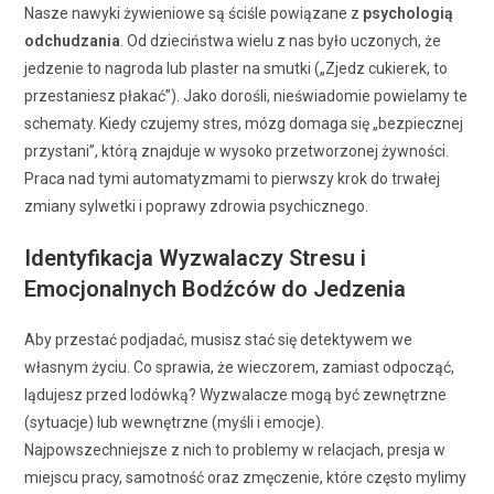
Nasze nawyki żywieniowe są ściśle powiązane z
psychologią
odchudzania
. Od dzieciństwa wielu z nas było uczonych, że
jedzenie to nagroda lub plaster na smutki („Zjedz cukierek, to
przestaniesz płakać”). Jako dorośli, nieświadomie powielamy te
schematy. Kiedy czujemy stres, mózg domaga się „bezpiecznej
przystani”, którą znajduje w wysoko przetworzonej żywności.
Praca nad tymi automatyzmami to pierwszy krok do trwałej
zmiany sylwetki i poprawy zdrowia psychicznego.
Identyfikacja Wyzwalaczy Stresu i
Emocjonalnych Bodźców do Jedzenia
Aby przestać podjadać, musisz stać się detektywem we
własnym życiu. Co sprawia, że wieczorem, zamiast odpocząć,
lądujesz przed lodówką? Wyzwalacze mogą być zewnętrzne
(sytuacje) lub wewnętrzne (myśli i emocje).
Najpowszechniejsze z nich to problemy w relacjach, presja w
miejscu pracy, samotność oraz zmęczenie, które często mylimy