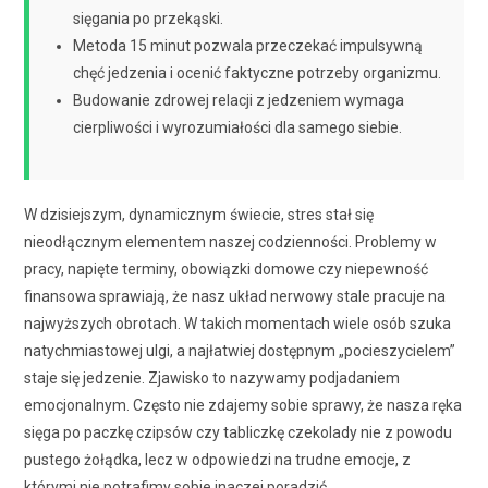
sięgania po przekąski.
Metoda 15 minut pozwala przeczekać impulsywną
chęć jedzenia i ocenić faktyczne potrzeby organizmu.
Budowanie zdrowej relacji z jedzeniem wymaga
cierpliwości i wyrozumiałości dla samego siebie.
W dzisiejszym, dynamicznym świecie, stres stał się
nieodłącznym elementem naszej codzienności. Problemy w
pracy, napięte terminy, obowiązki domowe czy niepewność
finansowa sprawiają, że nasz układ nerwowy stale pracuje na
najwyższych obrotach. W takich momentach wiele osób szuka
natychmiastowej ulgi, a najłatwiej dostępnym „pocieszycielem”
staje się jedzenie. Zjawisko to nazywamy podjadaniem
emocjonalnym. Często nie zdajemy sobie sprawy, że nasza ręka
sięga po paczkę czipsów czy tabliczkę czekolady nie z powodu
pustego żołądka, lecz w odpowiedzi na trudne emocje, z
którymi nie potrafimy sobie inaczej poradzić.