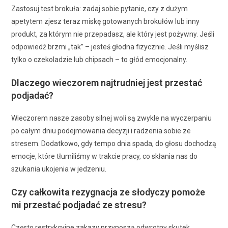
Zastosuj test brokuła: zadaj sobie pytanie, czy z dużym
apetytem zjesz teraz miskę gotowanych brokułów lub inny
produkt, za którym nie przepadasz, ale który jest pożywny. Jeśli
odpowiedź brzmi „tak” – jesteś głodna fizycznie. Jeśli myślisz
tylko o czekoladzie lub chipsach – to głód emocjonalny.
Dlaczego wieczorem najtrudniej jest przestać
podjadać?
Wieczorem nasze zasoby silnej woli są zwykle na wyczerpaniu
po całym dniu podejmowania decyzji i radzenia sobie ze
stresem. Dodatkowo, gdy tempo dnia spada, do głosu dochodzą
emocje, które tłumiliśmy w trakcie pracy, co skłania nas do
szukania ukojenia w jedzeniu.
Czy całkowita rezygnacja ze słodyczy pomoże
mi przestać podjadać ze stresu?
Często restrykcyjne zakazy przynoszą odwrotny skutek.