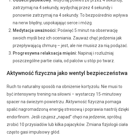
Oddech pudełkowy:
Wdychaj powietrze przez 4 sekundy,
zatrzymaj na 4 sekundy, wydychaj przez 4 sekundy i
ponownie zatrzymaj na 4 sekundy. To bezpośrednio wpływa
na nerw błędny, uspokajając serce i mózg.
Medytacja uważności:
Poświęć 5 minut na obserwację
swoich myśli bez ich oceniania. Zauważ chęć jedzenia jak
przepływającą chmurę – jest, ale nie musisz za nią podążać.
Progresywna relaksacja mięśni:
Napinaj i rozluźniaj
poszczególne partie ciała, od palców u stóp po twarz.
Aktywność fizyczna jako wentyl bezpieczeństwa
Ruch to naturalny sposób na obniżenie kortyzolu. Nie musi to
być intensywny trening na siłowni – wystarczy 15-minutowy
spacer na świeżym powietrzu. Aktywność fizyczna pomaga
spalić nagromadzoną energię stresową i poprawia nastrój dzięki
endorfinom. Jeśli czujesz „napad” chęci na jedzenie, spróbuj
zrobić 10 przysiadów lub kilka pajacyków. Zmiana fizjologii ciała
często gasi impulsowy głód.