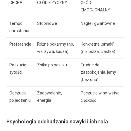
CECHA
GŁÓD FIZYCZNY
GŁÓD
EMOCJONALNY
Tempo
Stopniowe
Nagłe i gwałtowne
narastania
Preferencje
Różne pokarmy (np.
Konkretne „smaki”
warzywa, kasza)
(np. pizza, ciastka)
Poczucie
Znika po posiłku
Trudne do
sytości
zaspokojenia, jemy
„bez dna”
Odczucia
Zadowolenie,
Poczucie winy, wstyd,
po jedzeniu
energia
ciężkość
Psychologia odchudzania nawyki i ich rola