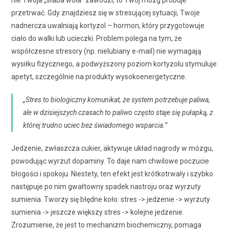
nie Twoja „słaba wola” zawodzi, to Twój mózg próbuje
przetrwać. Gdy znajdziesz się w stresującej sytuacji, Twoje
nadnercza uwalniają kortyzol – hormon, który przygotowuje
ciało do walki lub ucieczki. Problem polega na tym, że
współczesne stresory (np. nielubiany e-mail) nie wymagają
wysiłku fizycznego, a podwyższony poziom kortyzolu stymuluje
apetyt, szczególnie na produkty wysokoenergetyczne.
„Stres to biologiczny komunikat, że system potrzebuje paliwa,
ale w dzisiejszych czasach to paliwo często staje się pułapką, z
której trudno uciec bez świadomego wsparcia.”
Jedzenie, zwłaszcza cukier, aktywuje układ nagrody w mózgu,
powodując wyrzut dopaminy. To daje nam chwilowe poczucie
błogości i spokoju. Niestety, ten efekt jest krótkotrwały i szybko
następuje po nim gwałtowny spadek nastroju oraz wyrzuty
sumienia. Tworzy się błędne koło: stres -> jedzenie -> wyrzuty
sumienia -> jeszcze większy stres -> kolejne jedzenie.
Zrozumienie, że jest to mechanizm biochemiczny, pomaga