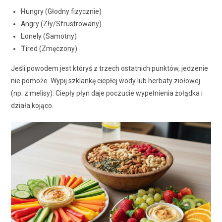
H
ungry (Głodny fizycznie)
A
ngry (Zły/Sfrustrowany)
L
onely (Samotny)
T
ired (Zmęczony)
Jeśli powodem jest któryś z trzech ostatnich punktów, jedzenie
nie pomoże. Wypij szklankę ciepłej wody lub herbaty ziołowej
(np. z melisy). Ciepły płyn daje poczucie wypełnienia żołądka i
działa kojąco.