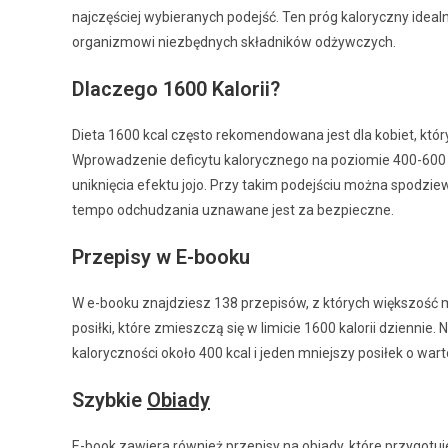
najczęściej wybieranych podejść. Ten próg kaloryczny ideal
organizmowi niezbędnych składników odżywczych.
Dlaczego 1600 Kalorii?
Dieta 1600 kcal często rekomendowana jest dla kobiet, któ
Wprowadzenie deficytu kalorycznego na poziomie 400-600 k
uniknięcia efektu jojo. Przy takim podejściu można spodziew
tempo odchudzania uznawane jest za bezpieczne.
Przepisy w E-booku
W e-booku znajdziesz 138 przepisów, z których większość m
posiłki, które zmieszczą się w limicie 1600 kalorii dziennie.
kaloryczności około 400 kcal i jeden mniejszy posiłek o wart
Szybkie
Obiady
E-book zawiera również przepisy na obiady, które przygotu