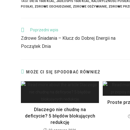
TAGI
:
DIETA 1600 KCAL
,
JADŁOSPIS 1600 KCAL
,
KALORYCZNOŚĆ POSIŁK
POSIŁKI
,
ZDROWE ODCHUDZANIE
,
ZDROWE ODŻYWIANIE
,
ZDROWE PRZ
Poprzedni wpis
Zdrowe Śniadania – Klucz do Dobrej Energii na
Początek Dnia
MOŻE CI SIĘ SPODOBAĆ RÓWNIEŻ
Proste prz
Dlaczego nie chudnę na
deficycie? 5 błędów blokujących
redukcję