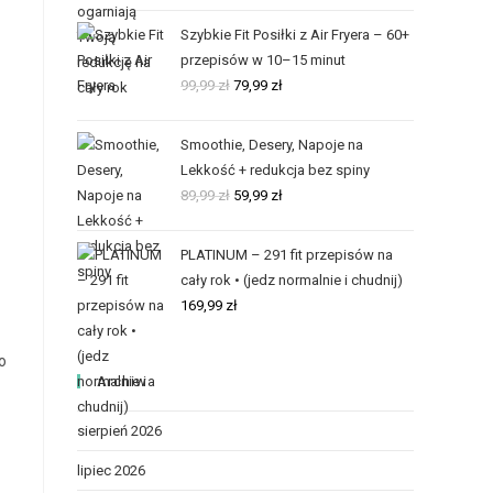
Szybkie Fit Posiłki z Air Fryera – 60+
przepisów w 10–15 minut
99,99
zł
79,99
zł
Smoothie, Desery, Napoje na
Lekkość + redukcja bez spiny
89,99
zł
59,99
zł
PLATINUM – 291 fit przepisów na
cały rok • (jedz normalnie i chudnij)
169,99
zł
o
Archiwa
sierpień 2026
lipiec 2026